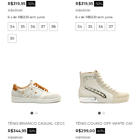
R$319,95
R$319,95
-
50
%
-
50
%
R$639,90
R$639,90
6
x
de
R$53,33
sem juros
6
x
de
R$53,33
sem juros
34
35
36
37
38
34
35
36
37
39
TÊNIS BRANCO CASUAL CECCONELLO 2704001-1
TÊNIS COURO OFF WHITE CANO 
R$344,95
R$299,00
-
50
%
-
63
%
R$689,90
R$799,90