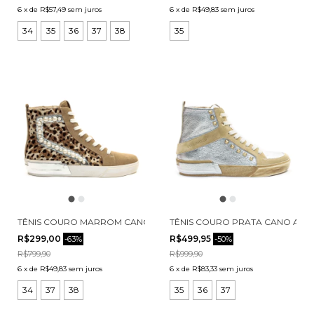
6
x
de
R$57,49
sem juros
6
x
de
R$49,83
sem juros
34
35
36
37
38
35
TÊNIS COURO MARROM CANO ALTO CECCONELLO 2618004-4
TÊNIS COURO PRATA CANO ALTO
R$299,00
R$499,95
-
63
%
-
50
%
R$799,90
R$999,90
6
x
de
R$49,83
sem juros
6
x
de
R$83,33
sem juros
34
37
38
35
36
37