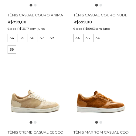
TÊNIS CASUAL COURO ANIMAL PRINT CECCONELLO 2911002-5
TÊNIS CASUAL COURO NUDE CEC
R$799,00
R$599,00
6
x
de
R$133,17
sem juros
6
x
de
R$99,83
sem juros
34
35
36
37
38
34
35
36
39
TÊNIS CREME CASUAL CECCONELLO 2704001-2
TÊNIS MARROM CASUAL CECCON