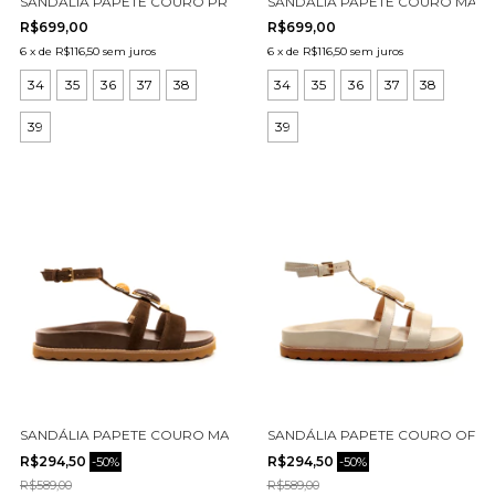
SANDÁLIA PAPETE COURO PRETO CECCONELLO 2966001-1
SANDÁLIA PAPETE COURO MARR
R$699,00
R$699,00
6
x
de
R$116,50
sem juros
6
x
de
R$116,50
sem juros
34
35
36
37
38
34
35
36
37
38
39
39
SANDÁLIA PAPETE COURO MARROM CECCONELLO 2753002-1
SANDÁLIA PAPETE COURO OFF W
R$294,50
R$294,50
-
50
%
-
50
%
R$589,00
R$589,00